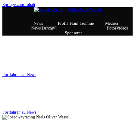
Springe zum Inhalt
News
Profil
Team
Termine
Medien
News [Archiv]
Fotos
Videos
Sponsoren
Willkommen bei
Speedwayracing Niels Oliver Wessel
Fortfahren zu News
Für Aktuelle News
Klicke den Button
Fortfahren zu News