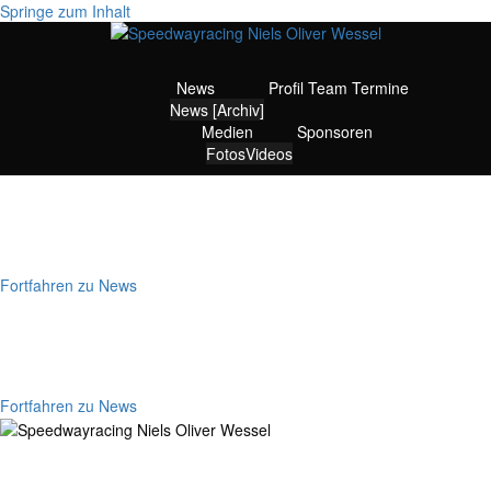
Springe zum Inhalt
News
Profil
Team
Termine
News [Archiv]
Medien
Sponsoren
Fotos
Videos
Willkommen bei
Speedwayracing Niels Oliver Wessel
Fortfahren zu News
Für Aktuelle News
Klicke den Button
Fortfahren zu News