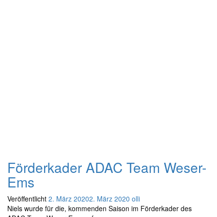
Förderkader ADAC Team Weser-
Ems
Veröffentlicht
2. März 2020
2. März 2020
olli
Niels wurde für die, kommenden Saison im Förderkader
des